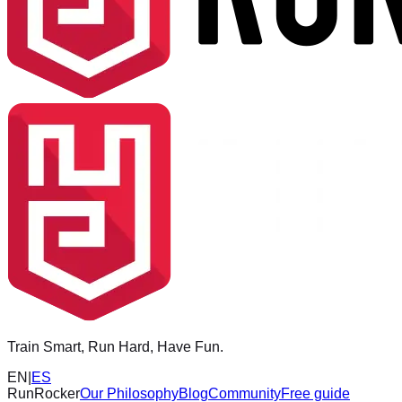
Train Smart, Run Hard, Have Fun.
EN
|
ES
RunRocker
Our Philosophy
Blog
Community
Free guide