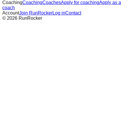
Coaching
Coaching
Coaches
Apply for coaching
Apply as a
coach
Account
Join RunRocker
Log in
Contact
©
2026
RunRocker