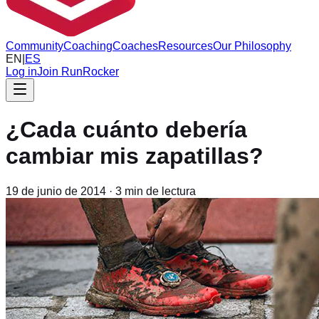
Community
Coaching
Coaches
Resources
Our Philosophy
EN
|
ES
Log in
Join RunRocker
¿Cada cuánto debería
cambiar mis zapatillas?
19 de junio de 2014
·
3
min de lectura