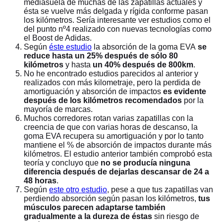
mediasuela de muchas de las zapatillas actuales y
ésta se vuelve más delgada y rígida conforme pasan
los kilómetros. Sería interesante ver estudios como el
del punto nº4 realizado con nuevas tecnologías como
el Boost de Adidas.
Según
éste estudio
la absorción de la goma EVA
se
reduce hasta un 25% después de sólo 80
kilómetros
y hasta
un 40% después de 800km
.
No he encontrado estudios parecidos al anterior y
realizados con más kilometraje, pero la perdida de
amortiguación y absorción de impactos
es evidente
después de los kilómetros recomendados
por la
mayoría de marcas.
Muchos corredores rotan varias zapatillas con la
creencia de que con varias horas de descanso, la
goma EVA recupera su amortiguación y por lo tanto
mantiene el % de absorción de impactos durante más
kilómetros. El estudio anterior también comprobó esta
teoría y concluyo que
no se producía ninguna
diferencia después de dejarlas descansar de 24 a
48 horas
.
Según
este otro estudio
, pese a que tus zapatillas van
perdiendo absorción según pasan los kilómetros,
tus
músculos parecen adaptarse también
gradualmente a la dureza de éstas
sin riesgo de