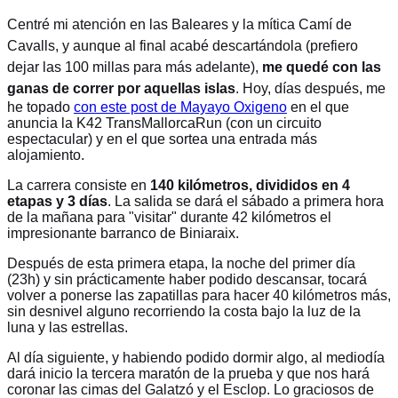
Centré mi atención en las Baleares y la mítica Camí de
Cavalls, y aunque al final acabé descartándola (prefiero
dejar las 100 millas para más adelante),
me quedé con las
ganas de correr por aquellas islas
.
Hoy, días después, me
he topado
con este post de Mayayo Oxigeno
en el que
anuncia la K42 TransMallorcaRun (con un circuito
espectacular) y en el que sortea una entrada más
alojamiento.
La carrera consiste en
140 kilómetros, divididos en 4
etapas y 3 días
. La salida se dará el sábado a primera hora
de la mañana para "visitar" durante 42 kilómetros el
impresionante barranco de Biniaraix.
Después de esta primera etapa, la noche del primer día
(23h) y sin prácticamente haber podido descansar, tocará
volver a ponerse las zapatillas para hacer 40 kilómetros más,
sin desnivel alguno recorriendo la costa bajo la luz de la
luna y las estrellas.
Al día siguiente, y habiendo podido dormir algo, al mediodía
dará inicio la tercera maratón de la prueba y que nos hará
coronar las cimas del Galatzó y el Esclop. Lo graciosos de