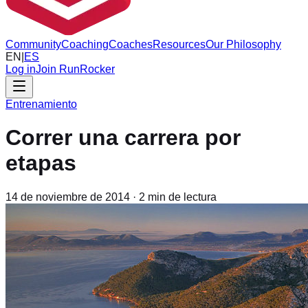
Community
Coaching
Coaches
Resources
Our Philosophy
EN
|
ES
Log in
Join RunRocker
Entrenamiento
Correr una carrera por
etapas
14 de noviembre de 2014
·
2
min de lectura