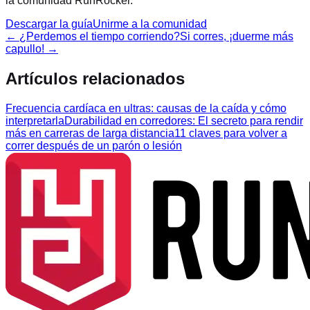
la comunidad RunRocker.
Descargar la guía
Unirme a la comunidad
←
¿Perdemos el tiempo corriendo?
Si corres, ¡duerme más
capullo!
→
Artículos relacionados
Frecuencia cardíaca en ultras: causas de la caída y cómo
interpretarla
Durabilidad en corredores: El secreto para rendir
más en carreras de larga distancia
11 claves para volver a
correr después de un parón o lesión