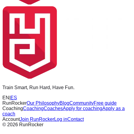
Train Smart, Run Hard, Have Fun.
EN
|
ES
RunRocker
Our Philosophy
Blog
Community
Free guide
Coaching
Coaching
Coaches
Apply for coaching
Apply as a
coach
Account
Join RunRocker
Log in
Contact
©
2026
RunRocker