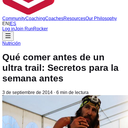
Community
Coaching
Coaches
Resources
Our Philosophy
EN
|
ES
Log in
Join RunRocker
Nutrición
Qué comer antes de un
ultra trail: Secretos para la
semana antes
3 de septiembre de 2014
·
6
min de lectura