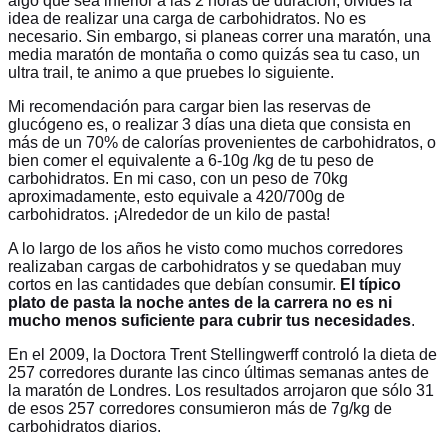
algo que sea inferior a las 2 horas de duración, olvides la
idea de realizar una carga de carbohidratos. No es
necesario. Sin embargo, si planeas correr una maratón, una
media maratón de montaña o como quizás sea tu caso, un
ultra trail, te animo a que pruebes lo siguiente.
Mi recomendación para cargar bien las reservas de
glucógeno es, o realizar 3 días una dieta que consista en
más de un 70% de calorías provenientes de carbohidratos, o
bien comer el equivalente a 6-10g /kg de tu peso de
carbohidratos. En mi caso, con un peso de 70kg
aproximadamente, esto equivale a 420/700g de
carbohidratos. ¡Alrededor de un kilo de pasta!
A lo largo de los años he visto como muchos corredores
realizaban cargas de carbohidratos y se quedaban muy
cortos en las cantidades que debían consumir.
El típico
plato de pasta la noche antes de la carrera no es ni
mucho menos suficiente para cubrir tus necesidades
.
En el 2009, la Doctora Trent Stellingwerff controló la dieta de
257 corredores durante las cinco últimas semanas antes de
la maratón de Londres. Los resultados arrojaron que sólo 31
de esos 257 corredores consumieron más de 7g/kg de
carbohidratos diarios.