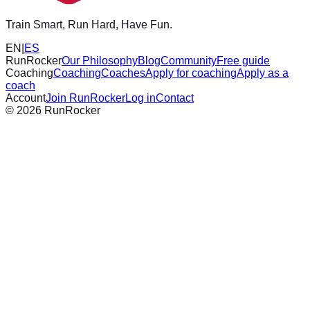
Train Smart, Run Hard, Have Fun.
EN
|
ES
RunRocker
Our Philosophy
Blog
Community
Free guide
Coaching
Coaching
Coaches
Apply for coaching
Apply as a
coach
Account
Join RunRocker
Log in
Contact
©
2026
RunRocker