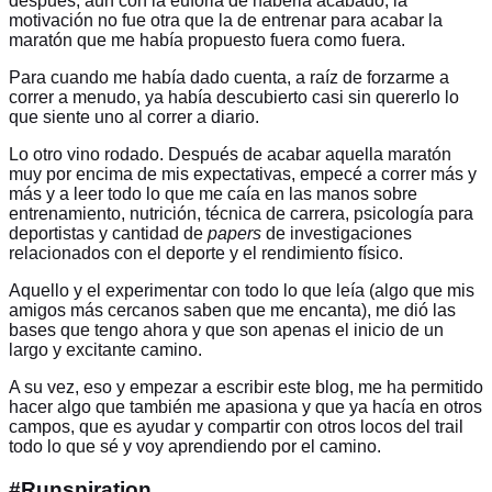
después, aún con la euforia de haberla acabado, la
motivación no fue otra que la de entrenar para acabar la
maratón que me había propuesto fuera como fuera.
Para cuando me había dado cuenta, a raíz de forzarme a
correr a menudo, ya había descubierto casi sin quererlo lo
que siente uno al correr a diario.
Lo otro vino rodado. Después de acabar aquella maratón
muy por encima de mis expectativas, empecé a correr más y
más y a leer todo lo que me caía en las manos sobre
entrenamiento, nutrición, técnica de carrera, psicología para
deportistas y cantidad de
papers
de investigaciones
relacionados con el deporte y el rendimiento físico.
Aquello y el experimentar con todo lo que leía (algo que mis
amigos más cercanos saben que me encanta), me dió las
bases que tengo ahora y que son apenas el inicio de un
largo y excitante camino.
A su vez, eso y empezar a escribir este blog, me ha permitido
hacer algo que también me apasiona y que ya hacía en otros
campos, que es ayudar y compartir con otros locos del trail
todo lo que sé y voy aprendiendo por el camino.
#Runspiration