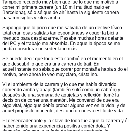
Tampoco recuerdo muy bien que fue lo que me motivó a
correr mi primera carrera (un 10 mil multitudinario en
Barcelona), sólo sé que de ahí hasta la siguiente carrera
pasaron siglos y kilos arriba.
Supongo que lo poco que me salvaba de un declive físico
total eran esas salidas tan espontáneas y coger la bici a
menudo para desplazarme. Pasaba muchas horas delante
del PC y el trabajo me absorbía. En aquella época se me
podía considerar un sedentario más.
Se puede decir que todo esto cambió en el momento en el
que descubrí lo que era una carrera de trail. En
aquel instante no sabía que correr por montaña había sido el
motivo, pero ahora lo veo muy claro, cristalino.
Vi el ambiente de la carrera y lo que me había divertido
corriendo arriba y abajo (también sufrí como un cabrón) y
después de una semana de agujetas y reflexión, tomé la
decisión de correr una maratón. Me convencí de que era
algo vital, algo que debía probar alguna vez en la vida, y de
aquel propósito inocente, descubrí un nuevo estilo de vida.
El desencadenante y la clave de todo fue aquella carrera y él
haber tenido una experiencia positiva corriéndola. Y