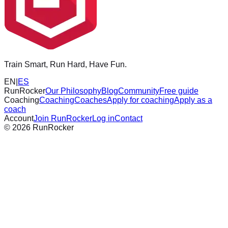
Train Smart, Run Hard, Have Fun.
EN
|
ES
RunRocker
Our Philosophy
Blog
Community
Free guide
Coaching
Coaching
Coaches
Apply for coaching
Apply as a
coach
Account
Join RunRocker
Log in
Contact
©
2026
RunRocker