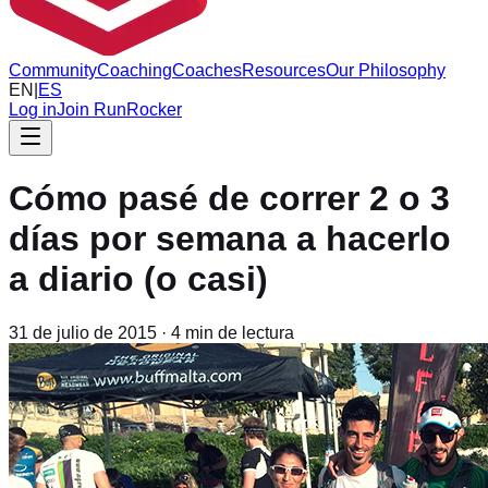
Community
Coaching
Coaches
Resources
Our Philosophy
EN
|
ES
Log in
Join RunRocker
Cómo pasé de correr 2 o 3
días por semana a hacerlo
a diario (o casi)
31 de julio de 2015
·
4
min de lectura