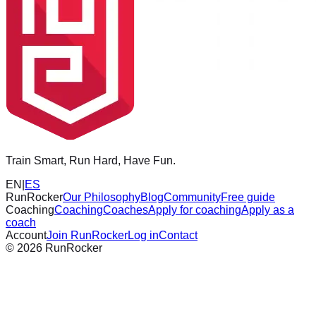
Train Smart, Run Hard, Have Fun.
EN
|
ES
RunRocker
Our Philosophy
Blog
Community
Free guide
Coaching
Coaching
Coaches
Apply for coaching
Apply as a
coach
Account
Join RunRocker
Log in
Contact
©
2026
RunRocker