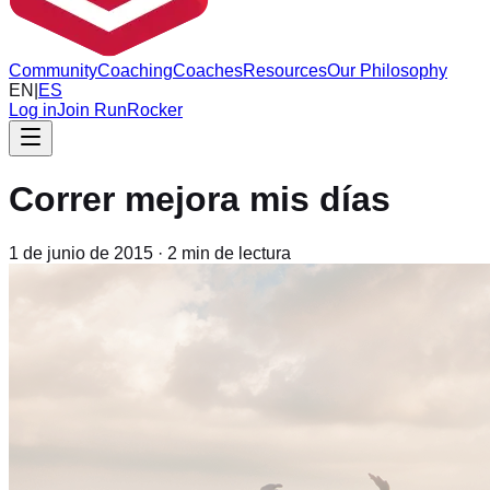
Community
Coaching
Coaches
Resources
Our Philosophy
EN
|
ES
Log in
Join RunRocker
Correr mejora mis días
1 de junio de 2015
·
2
min de lectura