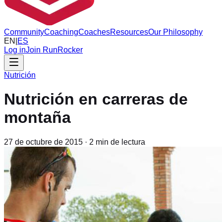
Community
Coaching
Coaches
Resources
Our Philosophy
EN
|
ES
Log in
Join RunRocker
Nutrición
Nutrición en carreras de
montaña
27 de octubre de 2015
·
2
min de lectura