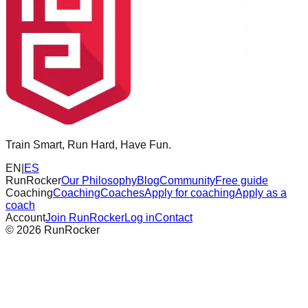
Train Smart, Run Hard, Have Fun.
EN
|
ES
RunRocker
Our Philosophy
Blog
Community
Free guide
Coaching
Coaching
Coaches
Apply for coaching
Apply as a
coach
Account
Join RunRocker
Log in
Contact
©
2026
RunRocker